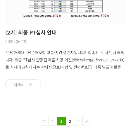
[2기] 최종 PT심사 안내
2020.06.19
안녕하세요, DB손해보험 교통·환경 챌린지입니다! 최종 PT심사 안내 드립
니다.[최종 PT심사 진행 전 제출 사항]메일(dbichallenge@smcenter.or.kr)
로 심사에 참석하시는 참석자 정보(성함 및 전화번호)와 최종 발표 자료를 함
께 제출 부탁드립니다.[최종 PT심사]1. 일시: 6월 24일(수) 오전 9시 ~ 오후 6
시2. 장소(한국생산성본부: 서울시 종로구 새문안로 5가길 32 생산성빌딩) -
자세히 보기
심사장소: 한국생산성본부 407호 - 대기장소: 한국생산성본부 307호 * 대기
장소에 심사 시작 20분 전까지 도착 부탁드립니다.* 도착하셔서 참석 확인 및
코로나 19 관련 문진표 작성 부탁드립니다.* 주차권이 필요하실 경우 대기장
소에서 말씀해주시면 주차권(2시간권) 지급 드립니다. 3. 진행 방식 (최대 27
분) - 사업소개(10~15분, 참가팀) 최종 발표자료를 토대로 발표 진행 - 질
1
2
의응답 (10~15분, 심사위원-참가팀) 다음주에 뵙겠습니다. 감사합니다. ^^