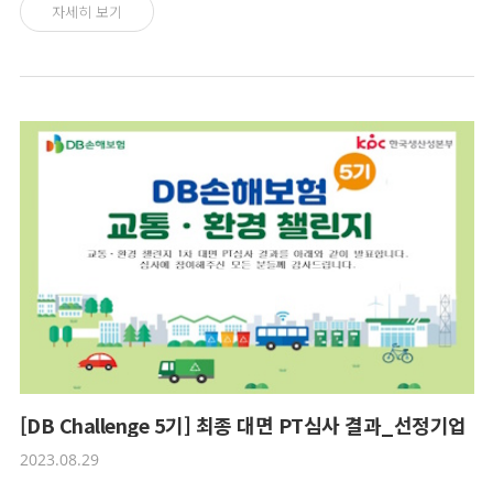
럭키드로우 이벤트 ■ 컨퍼런스 개요ㅇ 일 시 : 2023년 12월 12일(화), 14:00 ~
자세히 보기
17:00 ㅇ 장 소 : 코엑스 스튜디오 159ㅇ 참가대상 : DB교통환경챌린지, 소셜
벤처, ESG 등에 관심이 있는 모든 분들ㅇ 신청기간 : 2023년 12월 10일(일)
23:59:59 까지 ㅇ 행사문의 : DB교통환경챌린지 운영사무국 (02-724-1887 /
dbichallenge@smcenter.or.kr) ■ 전문가 특강- 특강자 : 임대웅(UNEP 금
융이니셔티브 한국대표) 대표- 주 제 : 탄소중립의 첨병, 기후테크와 K-택소노
미 플래닝 ■ DB챌린저 5기 기업- 에이랩스: 모듈화 이산화탄소 자원화 시스
템 개발 기업- 마들렌메모리: 브랜드를 위한 B2B 중고마켓 솔루션 창조 기업
어메스: 데이터와 인공지능을 활용한 자동차 자원순환 솔루션 창조 기업빅모
빌리티: 도시의 Dead Space를 재생하여 화물차 주차장 개발 및 온라인 검색
플랫폼 ‘트랙헬퍼’ 개발 기업포그: 교통 빅데이터 분석을 통해 개발한 최다빈
도 교통사고 가상 체험 모바일 서비스를 제공하는 기업 ※ 안내사항- 본 컨퍼
런스는 무료로 누구나 참여 가능하며, 선착순으로 신청 마감될 수 있습니다.-
주차 지원이 어려울 수 있어, 가급적 대중교통을 이용해주시기 바랍니다.- 참
가하시는 모든 분들에게 소정의 기념품을 제공드릴 예정이며, 현장에서 챌린
저 기업 부스 탐방, 럭키드로우 등 다양한 이벤트가 있으니 많은 참여와 관심
[DB Challenge 5기] 최종 대면 PT심사 결과_선정기업
부탁드립니다. ■ 신청방법 ㅇ 온라인 신청(구글 폼) (상기포스터 참가신청
2023.08.29
클릭)