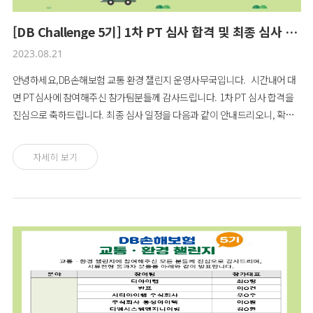
[DB Challenge 5기] 1차 PT 심사 합격 및 최종 심사 일정 안내
2023.08.21
안녕하세요,DB손해보험 교통 환경 챌린지 운영사무국입니다. 시간내어 대
면 PT심사에 참여해주신 참가팀분들께 감사드립니다. 1차 PT 심사 합격을
진심으로 축하드립니다. 최종 심사 일정을 다음과 같이 안내드리오니, 확인
부탁드립니다.(첨부파일) 최종심사 대상 기업교통 : 빅모빌리티, 동성아이텍,
인더라스, 디아이랩, 포그, 스피나이환경 : 에코넥트, 에이랩스, 이보아팀, 마
자세히 보기
들렌, 어메스, 스페이스팜 1) 일시 및 장소: 8월 24일(목) 한국생산성본부 405
호 시간: 개별공지 2) 진행방식: 대면 PT 심사사업소개(10분, 참가팀) + 질의
응답 (10분, 심사위원-참가팀), 총 20분 3) 준비사항최종 발표 PT자료를 8월
22일 (화)까지 이메일로 제출하여 주십시오.(시간 엄수)*1차 발표 심사 시 제
출하셨던 파일을 그대로 제출하셔도 무방하며, 보완 사항을 발표 내용에 반
영하여 제출하시면 됩니다. 4) 참여인원 명단 회신: 심사 회의실에 참석가능
인원(대표 포함)은 최대 2명 입니다.심사 당일 참여인원의 인적사항(성명, 연
락처, 이메일)을 기입하여 담당자 이메일로 회신 부탁드립니다. 감사합니
다.