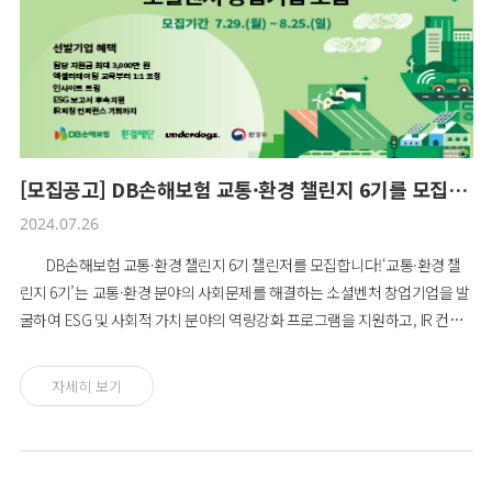
통 안전 관련 기업 또는 교통 관련 새로운 솔루션 보유기업- 환경: 기후문제 해
결을 위한 사업 및 기술 보유 기업■ 선정기업 혜택- 팀당 최대 3,000만 원 사
업비 지원- 엑셀러레이팅 교육(9회) 및 1:1 코칭(6회)- 창업팀 별 ESG보고서
및 마케팅 멘토링 기회 제공- IR 피칭 컨퍼런스를 통한 직접 투자자 유치 기회
제공- 환경재단과 협업 우선권 제공 *재단 운영사업과 관련이 없는 경우, 협
업이 어려울 수 있음■ 진행절차모집(07.17 ~ 08.17)→ 서류심사 및 발표(8월
4주 차) → 1·2차 대면심사 (8월 5주 차, 실무진 및 임원면접) → 최종발표(9월
[모집공고] DB손해보험 교통·환경 챌린지 6기를 모집합니다!
1주 차)■ 문의처교통환경챌린지 7기 사무국T. 02-2011-4364 E.
2024.07.26
g9ssudam@greenfund.org
DB손해보험 교통·환경 챌린지 6기 챌린저를 모집합니다!‘교통·환경 챌
린지 6기’는 교통·환경 분야의 사회문제를 해결하는 소셜벤처 창업기업을 발
굴하여 ESG 및 사회적 가치 분야의 역량강화 프로그램을 지원하고, IR 컨퍼
런스를 통해 직접적인 투자 기회를 확대하여 지속적으로 기업의 성장동력을
이끌어나가는 프로젝트입니다.DB손해보험과 환경재단은 국내에서 발생되
자세히 보기
는 교통안전 문제,새롭게 떠오르는 자율주행 AI, 마이크로 모빌리티에 대한
대응 솔루션과 글로벌 지속가능성의 가장 큰 이슈인 환경 문제를 챌린지 주
제로 제시합니다.교통·환경 챌린지 6기에 도전할 혁신적 비즈니스 솔루션을
가지고 있는 소셜벤처 창업자분들의 많은 지원 바랍니다.■ 응모자격비즈니