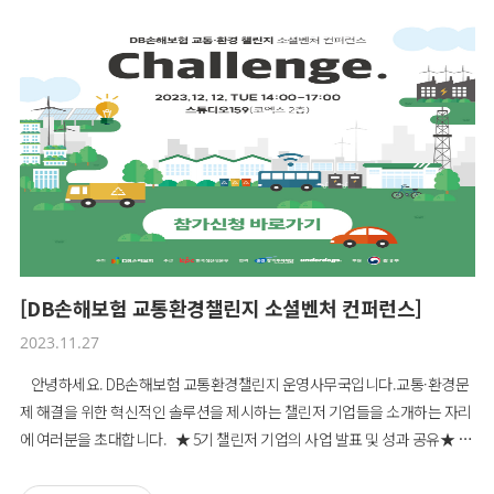
스를 통해 교통 또는 환경 분야의 사회문제를 해결하고자 하는 소셜벤처 창업
자(아래 항목 중 1가지 이상 해당 必)① 사회적경제조직: (예비)사회적기업,
협동조합, 마을기업, 자활기업② 벤처/스타트업: 설립 만 7년 미만의 벤처기
업 혹은 스타트업■ 모집대상교통·환경 분야 사회문제 솔루션을 보유한 기
업- 교통: 교통 안전 관련 기업 또는 교통 관련 新솔루션 보유기업- 환경: 기후
문제 해결을 위한 사업 및 기술 보유 기업■ 선정기업 혜택*팀당 최대 3,000
만 원 사업비 지원*엑셀러레이팅 교육(10회) 및 1:1 코칭(6회)*창업팀 별 ESG
보고서 및 마케팅 멘토링 기회 제공*IR 피칭 컨퍼런스를 통한 직접 투자자 유
치 기회 제공*환경재단과 협업 우선권 제공 * 재단 운영사업과 관련이 없는
경우, 협업이 어려울 수 있음■ 진행절차모집(07.29 ~ 08.25)→ 서류심사 및
발표(8월 5주차) → 1-2차 대면심사 (8월 5주차-9월1주차, 실무진 및 임원면
[DB손해보험 교통환경챌린지 소셜벤처 컨퍼런스]
접) → 최종발표(9월 2주차)■ 접수방법DB손해보험 교통·환경 챌린지 홈페
2023.11.27
이지를 통한 접수www.dbchallenge.kr 참고■ 문의처교통환경챌린지 6기
사무국T. 02-2011-4352 E. g9ssudam@greenfund.org
안녕하세요. DB손해보험 교통환경챌린지 운영사무국입니다.교통·환경문
제 해결을 위한 혁신적인 솔루션을 제시하는 챌린저 기업들을 소개하는 자리
에 여러분을 초대합니다. ★ 5기 챌린저 기업의 사업 발표 및 성과 공유★ 전
문위원(VC 등)의 현장 질의 및 피드백★ ESG 전문가 특강★ 참가 기념품 및